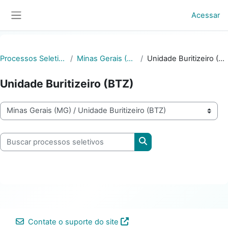
Ir para o conteúdo principal
Acessar
Painel lateral
Processos Seletivos
Minas Gerais (MG)
Unidade Buritizeiro (BTZ)
Unidade Buritizeiro (BTZ)
Categorias de processos seletivos
Buscar processos seletivos
Buscar processos selet
Contate o suporte do site