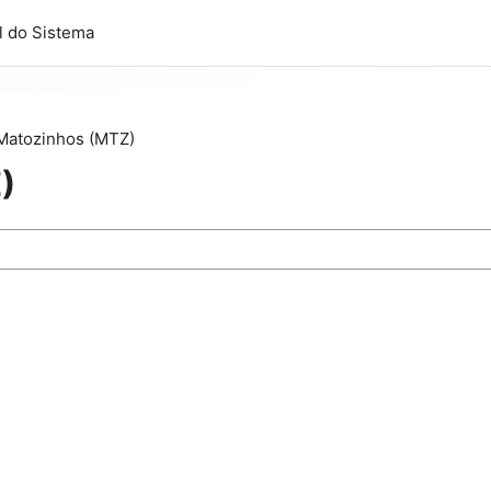
l do Sistema
Matozinhos (MTZ)
)
sos seletivos