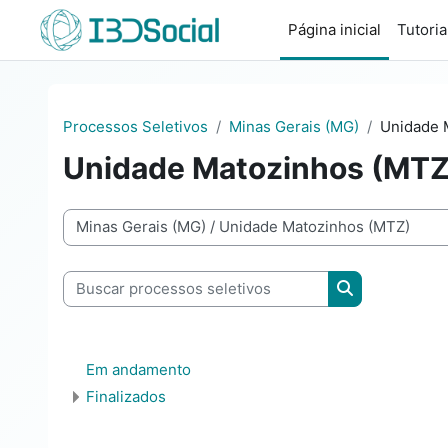
Ir para o conteúdo principal
Página inicial
Tutoria
Processos Seletivos
Minas Gerais (MG)
Unidade 
Unidade Matozinhos (MTZ
as de processos seletivos
Buscar processos seletivos
Buscar proces
Em andamento
Finalizados